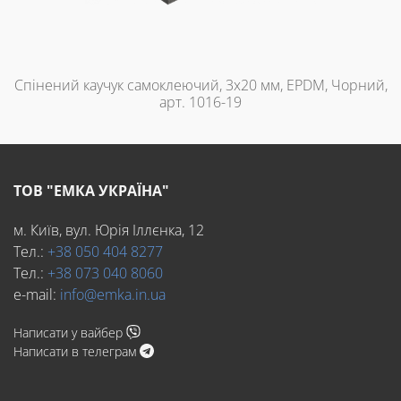
Спінений каучук самоклеючий, 3х20 мм, EPDM, Чорний,
арт. 1016-19
ТОВ "ЕМКА УКРАЇНА"
м. Київ, вул. Юрія Іллєнка, 12
Тел.:
+38 050 404 8277
Тел.:
+38 073 040 8060
e-mail:
info@emka.in.ua
Написати у вайбер
Написати в телеграм