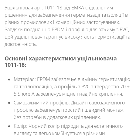
Ущільнювач арт. 1011-18
від EMKA є ідеальним
рішенням для забезпечення герметизації та ізоляції в
різних промислових і комерційних застосуваннях.
Завдяки поєднанню EPDM і профілю для зажиму з PVC,
цей ущільнювач гарантує високу якість герметизації та
довговічність.
Основні характеристики ущільнювача
1011-18:
Матеріал:
EPDM забезпечує відмінну герметизацію
та теплоізоляцію, а профіль з PVC з твердостю 70 ±
5 Shore A забезпечує міцне і надійне кріплення.
Самозажимний профіль:
Дизайн самозажимного
профілю забезпечує простий і швидкий монтаж
без потреби в додаткових кріпленнях.
Колір:
Чорний колір підходить для естетичного
вигляду та легко комбінується з різними