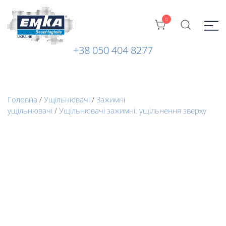
0
+38 050 404 8277
Промислова фурнітура: замки, петлі та ін. від ТМ "EMKA
ЕМКА УКРАЇНА
Beschlagteile" (Німеччина)
Головна
/
Ущільнювачі
/
Зажимні
ущільнювачі
/
Ущільнювачі зажимні: ущільнення зверху