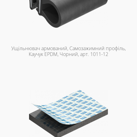
Ущільнювач армований, Самозажимний профіль,
Каучук EPDM, Чорний, арт. 1011-12