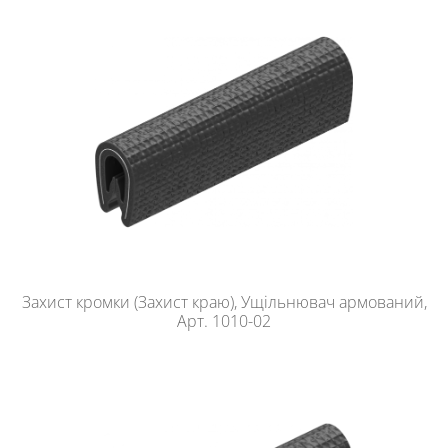
Захист кромки (Захист краю), Ущільнювач армований,
Арт. 1010-02