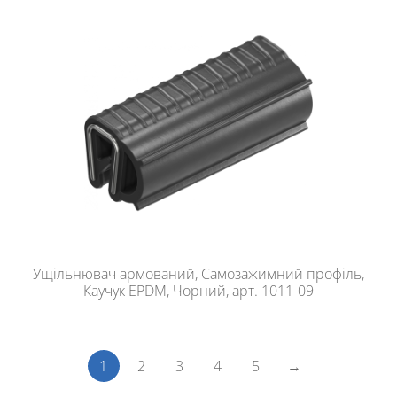
Ущільнювач армований, Самозажимний профіль,
Каучук EPDM, Чорний, арт. 1011-09
1
2
3
4
5
→