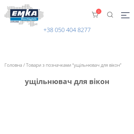
0
+38 050 404 8277
Промислова фурнітура: замки, петлі та ін. від ТМ "EMKA
ЕМКА УКРАЇНА
Beschlagteile" (Німеччина)
Головна
/ Товари з позначками “ущільнювач для вікон”
ущільнювач для вікон