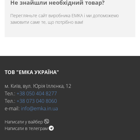
Не знайшли необхідний товар?
Перегляньте
сайт виробника EMKA
і ми допоможемо
замовити саме те, що потрібно вам!
ТОВ "ЕМКА УКРАЇНА"
м. Київ, вул. Юрія Іллєнка, 12
Тел.:
+38 050 404 8277
Тел.:
+38 073 040 8060
e-mail:
info@emka.in.ua
Написати у вайбер
Написати в телеграм