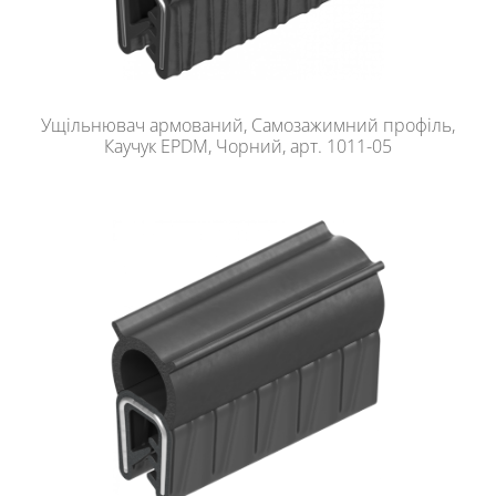
Ущільнювач армований, Самозажимний профіль,
Каучук EPDM, Чорний, арт. 1011-05