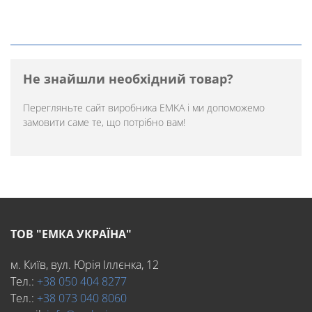
Не знайшли необхідний товар?
Перегляньте
сайт виробника EMKA
і ми допоможемо
замовити саме те, що потрібно вам!
ТОВ "ЕМКА УКРАЇНА"
м. Київ, вул. Юрія Іллєнка, 12
Тел.:
+38 050 404 8277
Тел.:
+38 073 040 8060