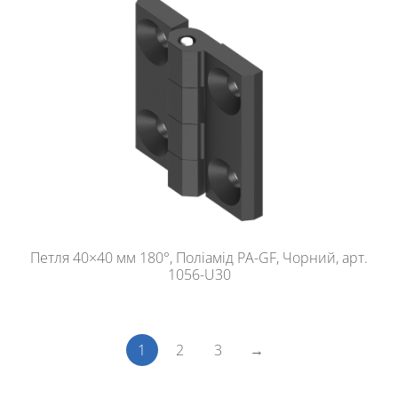
Петля 40×40 мм 180°, Поліамід PA-GF, Чорний, арт.
1056-U30
1
2
3
→