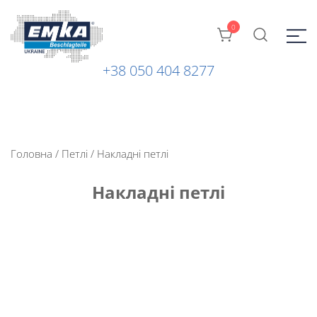
0
+38 050 404 8277
Промислова фурнітура: замки, петлі та ін. від ТМ "EMKA
ЕМКА УКРАЇНА
Beschlagteile" (Німеччина)
Головна
/
Петлі
/ Накладні петлі
Накладні петлі