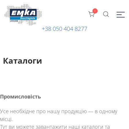
0
+38 050 404 8277
Промислова фурнітура: замки, петлі та ін. від ТМ "EMKA
ЕМКА УКРАЇНА
Beschlagteile" (Німеччина)
Каталоги
Промисловість
Усе необхідне про нашу продукцію — в одному
місці.
Тут ви можете завантажити наші
каталоги
та