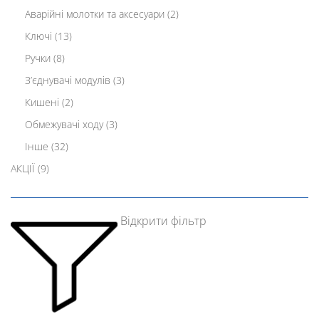
Аварійні молотки та аксесуари
(2)
Ключі
(13)
Ручки
(8)
Зʼєднувачі модулів
(3)
Кишені
(2)
Обмежувачі ходу
(3)
Інше
(32)
АКЦІЇ
(9)
Відкрити фільтр