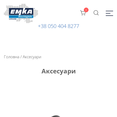
0
+38 050 404 8277
Промислова фурнітура: замки, петлі та ін. від ТМ "EMKA
ЕМКА УКРАЇНА
Beschlagteile" (Німеччина)
Головна
/ Аксесуари
Аксесуари