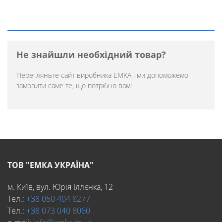
Не знайшли необхідний товар?
Перегляньте
сайт виробника EMKA
і ми допоможемо
замовити саме те, що потрібно вам!
ТОВ "ЕМКА УКРАЇНА"
м. Київ, вул. Юрія Іллєнка, 12
Тел.:
+38 050 404 8277
Тел.:
+38 073 040 8060