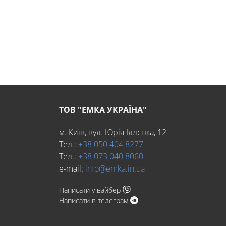
ТОВ "ЕМКА УКРАЇНА"
м. Київ, вул. Юрія Іллєнка, 12
Тел.:
+38 050 404 8277
Тел.:
+38 073 040 8060
e-mail:
info@emka.in.ua
Написати у вайбер
Написати в телеграм