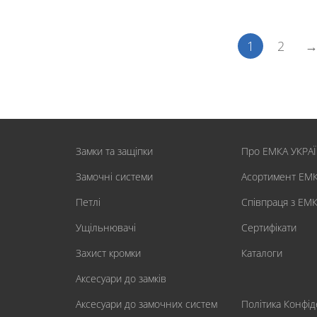
1
2
Замки та защіпки
Про ЕМКА УКРА
Замочні системи
Асортимент ЕМ
Петлі
Співпраця з ЕМ
Ущільнювачі
Сертифікати
Захист кромки
Каталоги
Аксесуари до замків
Аксесуари до замочних систем
Політика Конфід