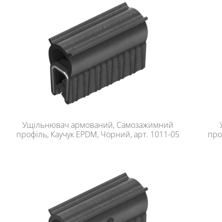
Ущільнювач армований, Самозажимний
профіль, Каучук EPDM, Чорний, арт. 1011-05
про