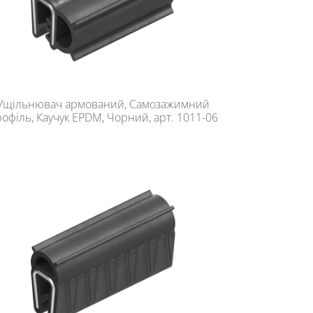
Ущільнювач армований, Самозажимний
офіль, Каучук EPDM, Чорний, арт. 1011-06