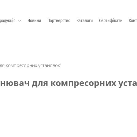
родукція
Новини
Партнерство
Каталоги
Сертифікати
Кон
М "EMKA Beschlagteile" (Німеччина)
ля компресорних установок”
нювач для компресорних уст