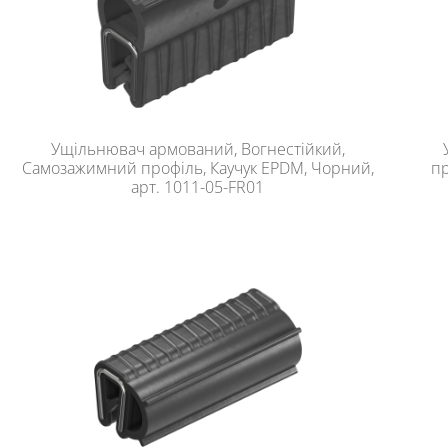
Ущільнювач армований, Вогнестійкий,
Самозажимний профіль, Каучук EPDM, Чорний,
пр
арт. 1011-05-FR01