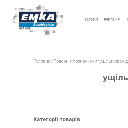
Головна
Компанія
П
Промислова фурнітура: замки, петлі та ін. від Т
ЕМКА УКРАЇНА
Головна
/ Товари з позначками “ущільнювач д
ущіль
Категорії товарів