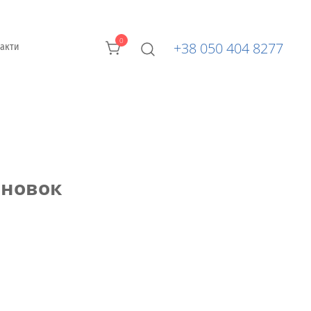
0
+38 050 404 8277
такти
ановок