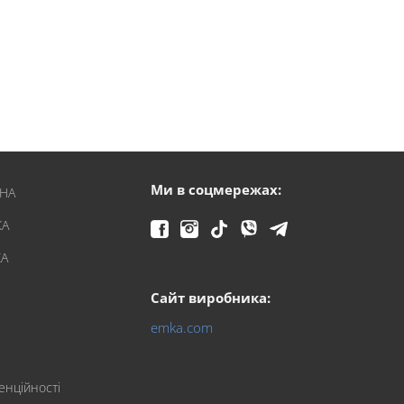
→
Ми в соцмережах:
ЇНА
КА
КА
Сайт виробника:
emka.com
енційності