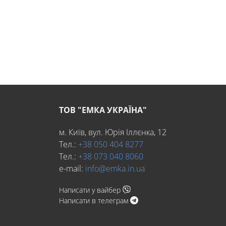
ТОВ "ЕМКА УКРАЇНА"
м. Київ, вул. Юрія Іллєнка, 12
Тел.:
+38 050 404 8277
Тел.:
+38 073 040 8060
e-mail:
info@emka.in.ua
Написати у вайбер
Написати в телеграм