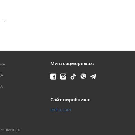
→
Ми в соцмережах:
ЇНА
КА
КА
Сайт виробника:
emka.com
енційності