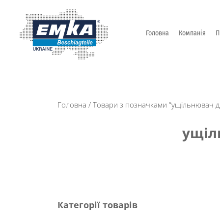
Головна
Компанія
П
Промислова фурнітура: замки, петлі та ін. від Т
ЕМКА УКРАЇНА
Головна
/ Товари з позначками “ущільнювач 
ущіл
Категорії товарів