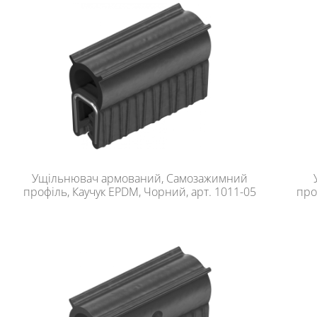
Ущільнювач армований, Самозажимний
профіль, Каучук EPDM, Чорний, арт. 1011-05
про