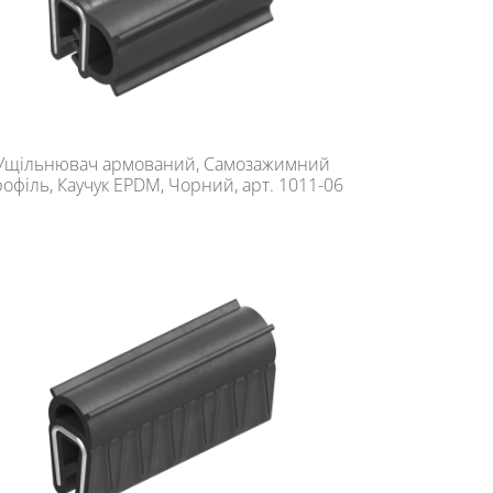
Ущільнювач армований, Самозажимний
офіль, Каучук EPDM, Чорний, арт. 1011-06