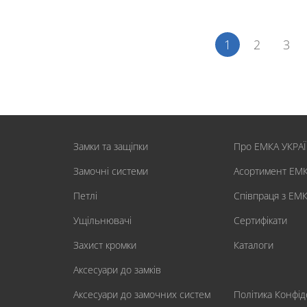
1
2
3
Замки та защіпки
Про ЕМКА УКРА
Замочні системи
Асортимент ЕМ
Петлі
Співпраця з ЕМ
Ущільнювачі
Сертифікати
Захист кромки
Каталоги
Аксесуари до замків
Аксесуари до замочних систем
Політика Конфід