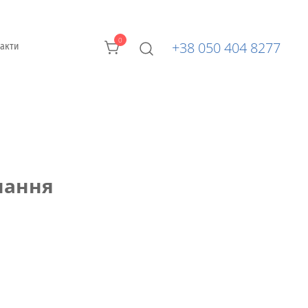
0
+38 050 404 8277
такти
нання