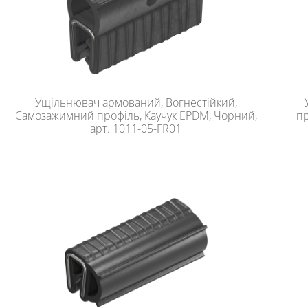
Ущільнювач армований, Вогнестійкий,
Самозажимний профіль, Каучук EPDM, Чорний,
пр
арт. 1011-05-FR01