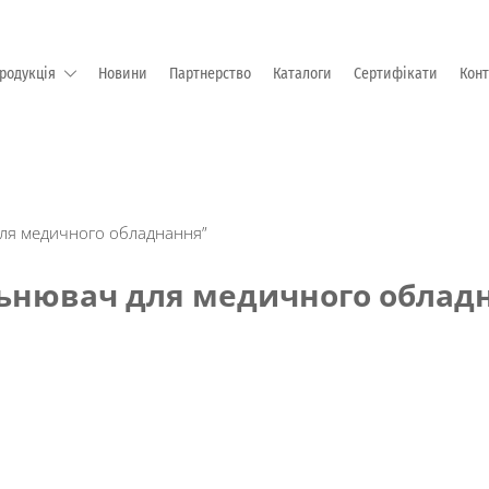
родукція
Новини
Партнерство
Каталоги
Сертифікати
Кон
М "EMKA Beschlagteile" (Німеччина)
для медичного обладнання”
ьнювач для медичного облад