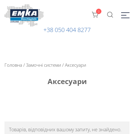
0
+38 050 404 8277
Промислова фурнітура: замки, петлі та ін. від ТМ "EMKA
ЕМКА УКРАЇНА
Beschlagteile" (Німеччина)
Головна
/
Замочні системи
/ Аксесуари
Аксесуари
Товарів, відповідних вашому запиту, не знайдено.