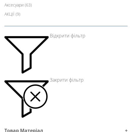
Аксесуари
(63)
АКЦІЇ
(9)
Відкрити фільтр
Закрити фільтр
Товар Матеріал
+