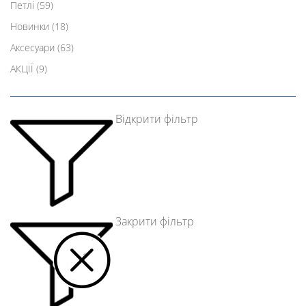
Петлі
(59)
Новинки
(18)
Аксесуари
(63)
АКЦІЇ
(9)
Відкрити фільтр
Закрити фільтр