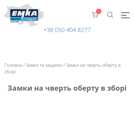
0
+38 050 404 8277
Промислова фурнітура: замки, петлі та ін. від ТМ "EMKA
ЕМКА УКРАЇНА
Beschlagteile" (Німеччина)
Головна
/
Замки та защіпки
/ Замки на чверть оберту в
зборі
Замки на чверть оберту в зборі