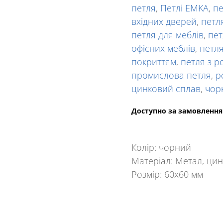
петля
,
Петлі EMKA
,
пе
вхідних дверей
,
петл
петля для меблів
,
пет
офісних меблів
,
петл
покриттям
,
петля з р
промислова петля
,
р
цинковий сплав
,
чор
Доступно за замовленн
Колір: чорний
Матеріал: Метал, цин
Розмір: 60x60 мм