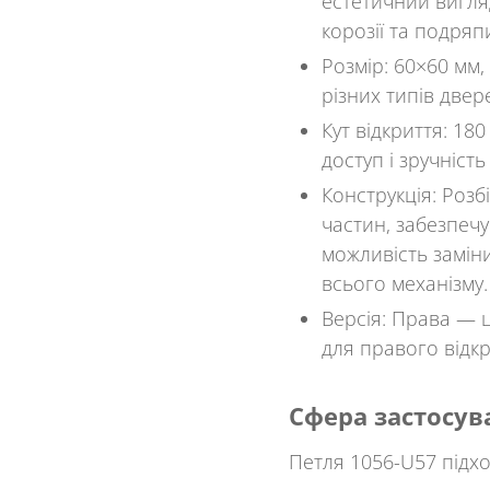
естетичний вигляд
корозії та подряп
Розмір
: 60×60 мм
різних типів двере
Кут відкриття
: 18
доступ і зручніст
Конструкція
: Розб
частин, забезпечу
можливість заміни
всього механізму.
Версія
: Права — ц
для правого відкр
Сфера застосув
Петля
1056-U57
підхо