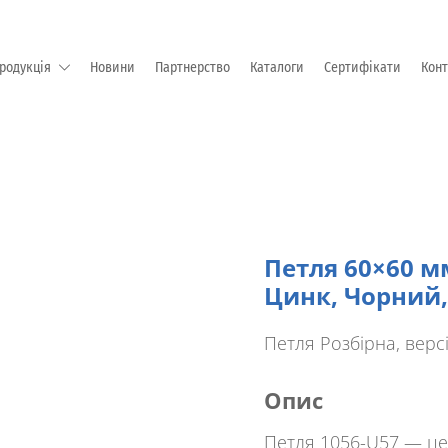
родукція
Новини
Партнерство
Каталоги
Сертифікати
Кон
М "EMKA Beschlagteile" (Німеччина)
Петля 60×60 м
Цинк, Чорний,
Петля
Розбірна
, верс
Опис
Петля 1056-U57
— це 