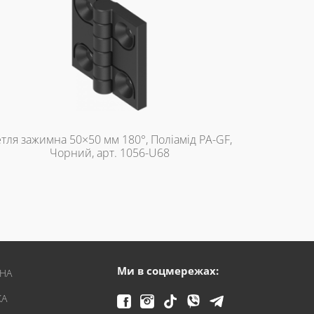
тля зажимна 50×50 мм 180°, Поліамід PA-GF,
Чорний, арт. 1056-U68
Ми в соцмережах:
ЇНА
КА