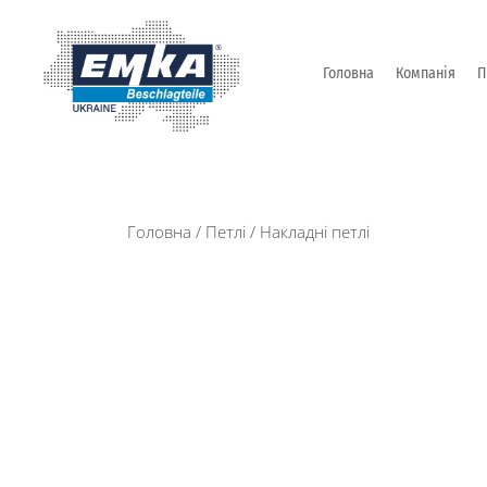
Головна
Компанія
П
Промислова фурнітура: замки, петлі та ін. від Т
ЕМКА УКРАЇНА
Головна
/
Петлі
/
Накладні петлі