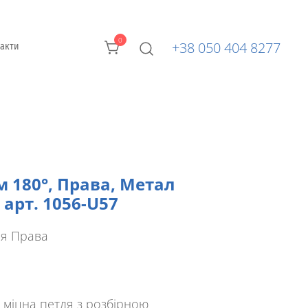
0
+38 050 404 8277
такти
м 180°, Права, Метал
 арт. 1056-U57
ія
Права
міцна петля з розбірною