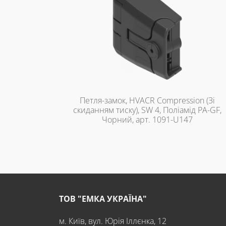
Петля-замок, HVACR Compression (Зі
скиданням тиску), SW 4, Поліамід PA-GF,
Чорний, арт. 1091-U147
ТОВ "ЕМКА УКРАЇНА"
м. Київ, вул. Юрія Іллєнка, 12