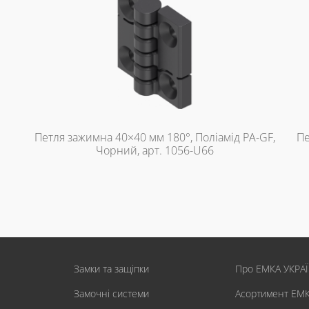
Петля зажимна 40×40 мм 180°, Поліамід PA-GF,
Пе
Чорний, арт. 1056-U66
Замки та защіпки
Про ЕМКА УКРА
Замочні системи
Асортимент ЕМ