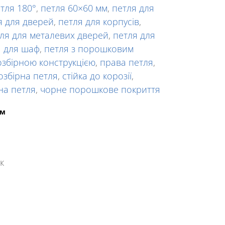
тля 180°
,
петля 60×60 мм
,
петля для
я для дверей
,
петля для корпусів
,
ля для металевих дверей
,
петля для
я для шаф
,
петля з порошковим
озбірною конструкцією
,
права петля
,
озбірна петля
,
стійка до корозії
,
на петля
,
чорне порошкове покриття
ям
к