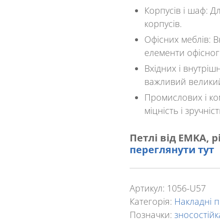
Корпусів і шаф
: Д
корпусів.
Офісних меблів
: 
елементи офісног
Вхідних і внутріш
важливий великий 
Промислових і ко
міцність і зручніс
Петлі від EMKA, р
переглянути
тут
Артикул:
1056-U57
Категорія:
Накладні п
Позначки:
зносостійк