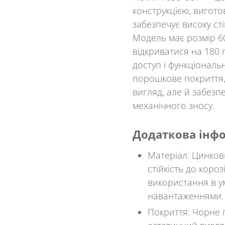
конструкцією, вигото
забезпечує високу стій
Модель має розмір 6
відкриватися на 180 
доступ і функціональ
порошкове покриття,
вигляд, але й забезпе
механічного зносу.
Додаткова інф
Матеріал
: Цинков
стійкість до короз
використання в у
навантаженнями.
Покриття
: Чорне 