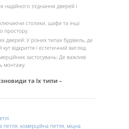
ля надійного з’єднання дверей і
Включаючи столики, шафи та інші
о простору.
ніх дверей
: У різних типах будівель, де
кут відкриття і естетичний вигляд.
мерційних застосувань
: Де важливі
ть монтажу.
ізновиди та їх типи
–
етлі
а петля
,
комерційна петля
,
міцна