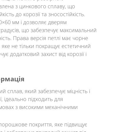
влена з цинкового сплаву, що
кість до корозії та зносостійкість.
0×60 мм і дозволяє дверям
градусів, що забезпечує максимальний
ність. Права версія петлі має чорне
 яке не тільки покращує естетичний
чує додатковий захист від корозії і
ормація
ий сплав, який забезпечує міцність і
ії, ідеально підходить для
мовах з високими механічними
порошкове покриття, яке підвищує