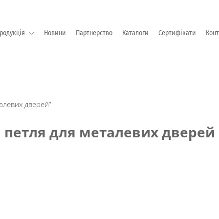
родукція
Новини
Партнерство
Каталоги
Сертифікати
Кон
М "EMKA Beschlagteile" (Німеччина)
алевих дверей”
петля для металевих дверей