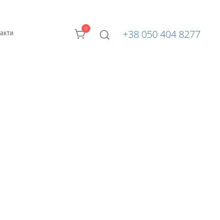
0
+38 050 404 8277
такти