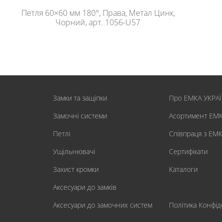
Петля 60×60 мм 180°, Права, Метал Цинк,
Чорний, арт. 1056-U57
Замки та защіпки
Про ЕМКА УКРА
Замочні системи
Асортимент ЕМ
Петлі
Співпраця з ЕМ
Ущільнювачі
Сертифікати
Захист кромки
Каталоги
Аксесуари до замків
Аксесуари до замочних систем
Політика Конфід