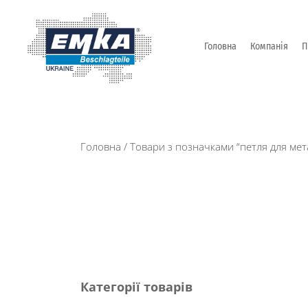
Головна
Компанія
П
Промислова фурнітура: замки, петлі та ін. від Т
ЕМКА УКРАЇНА
Головна
/ Товари з позначками “петля для мет
Категорії товарів