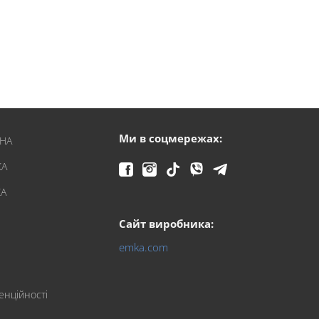
Ми в соцмережах:
ЇНА
КА
КА
Сайт виробника:
emka.com
енційності