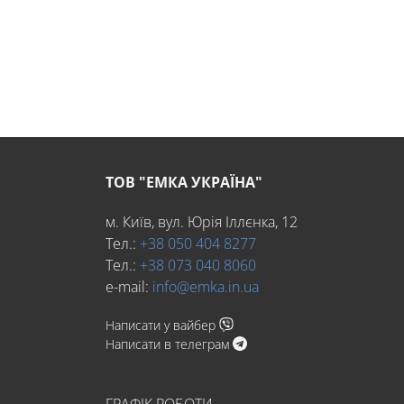
ТОВ "ЕМКА УКРАЇНА"
м. Київ, вул. Юрія Іллєнка, 12
Тел.:
+38 050 404 8277
Тел.:
+38 073 040 8060
e-mail:
info@emka.in.ua
Написати у вайбер
Написати в телеграм