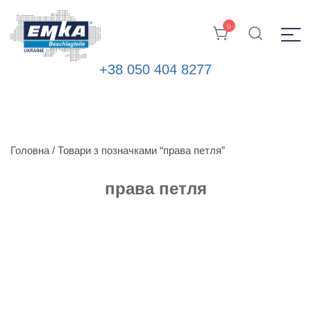
0
+38 050 404 8277
Промислова фурнітура: замки, петлі та ін. від ТМ "EMKA
ЕМКА УКРАЇНА
Beschlagteile" (Німеччина)
Головна
/ Товари з позначками “права петля”
права петля