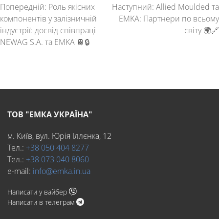
Попередній:
Роль якісних
Наступний:
Allied Moulded та
компонентів у залізничній
EMKA: Партнери по всьому
індустрії: досвід співпраці
світу 🌍🔗
NEWAG S.A. та EMKA 🚆🔒
ТОВ "ЕМКА УКРАЇНА"
м. Київ, вул. Юрія Іллєнка, 12
Тел.:
+38 050 404 8277
Тел.:
+38 073 040 8060
e-mail:
info@emka.in.ua
Написати у вайбер
Написати в телеграм