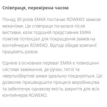
Співпраця, перевірена часом
Понад 30 років EMKA
постачає
ROWEKO
замкові
механізми. Ця співпраця почалася після
виставки, коли тодішній представник
EMKA
помітив потенціал для покращення замків на
контейнерах
ROWEKO
. Відтоді обидві компанії
працюють разом.
Однією з основних переваг
EMKA
є повноцінні
системи замикання, де ручки, петлі та
чвертьобертові замки ідеально поєднуються. Це
дозволяє пришвидшити процеси виробництва
та забезпечує однакову якість закриття для всіх
контейнерів
ROWEKO
.