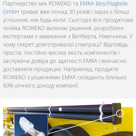
Партнерство між ROWEKO та
EMKA Beschlagteile
GmbH
триває вже понад
30 років
і зараз є більш
успішним, ніж будь-коли. Сьогодні вся продуктова
лінійка
ROWEKO
включає рішення, розроблені
експертами з замикання з Велберта, Німеччина. У
чому секрет довготривалої співпраці? Відповідь
проста: постійно висока якість компонентів і
заслужена довіра до здатності
EMKA
своєчасно
доставляти продукцію. Наприклад, продукти
ROWEKO
з рішеннями
EMKA
складають близько
60% річного доходу компанії.