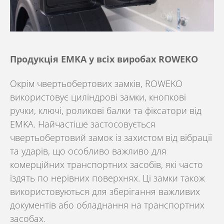
Продукція EMKA у всіх виробах ROWEKO
Окрім чвертьобертових замків,
ROWEKO
використовує циліндрові замки, кнопкові
ручки, ключі, роликові балки та фіксатори від
EMKA
. Найчастіше застосовується
чвертьобертовий замок із захистом від вібрації
та ударів, що особливо важливо для
комерційних транспортних засобів, які часто
їздять по нерівних поверхнях. Ці замки також
використовуються для зберігання важливих
документів або обладнання на транспортних
засобах.