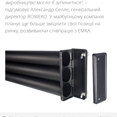
виробництво могло б зупинитися”
, –
підсумовує Александр Селле, генеральний
директор
ROWEKO
. У майбутньому компанія
планує ще більше зміцнити свої позиції на
ринку, розвиваючи співпрацю з
EMKA.