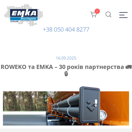
0
+38 050 404 8277
Промислова фурнітура: замки, петлі та ін. від ТМ "EMKA
ЕМКА УКРАЇНА
Beschlagteile" (Німеччина)
16.09.2025
ROWEKO та EMKA – 30 років партнерства 🚛
🔒