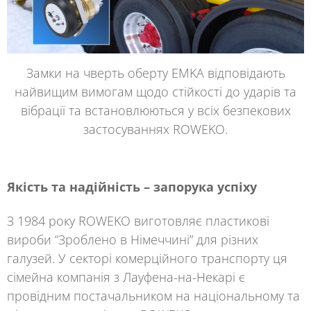
Замки на чверть оберту EMKA відповідають
найвищим вимогам щодо стійкості до ударів та
вібрації та встановлюються у всіх безпекових
застосуваннях ROWEKO.
Якість та надійність – запорука успіху
З 1984 року
ROWEKO
виготовляє пластикові
вироби
“Зроблено в Німеччині”
для різних
галузей. У секторі комерційного транспорту ця
сімейна компанія з Лауфена-на-Некарі є
провідним постачальником на національному та