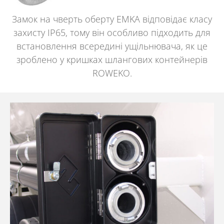
Замок на чверть оберту EMKA відповідає класу
захисту IP65, тому він особливо підходить для
встановлення всередині ущільнювача, як це
зроблено у кришках шлангових контейнерів
ROWEKO.