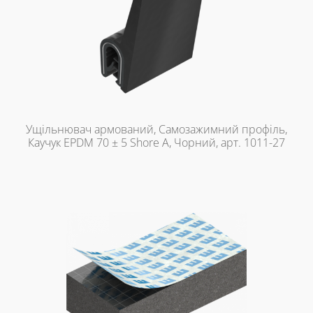
Ущільнювач армований, Самозажимний профіль,
Каучук EPDM 70 ± 5 Shore A, Чорний, арт. 1011-27