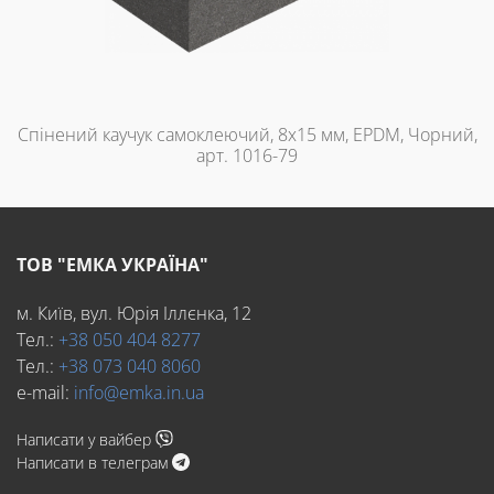
Спінений каучук самоклеючий, 8х15 мм, EPDM, Чорний,
арт. 1016-79
ТОВ "ЕМКА УКРАЇНА"
м. Київ, вул. Юрія Іллєнка, 12
Тел.:
+38 050 404 8277
Тел.:
+38 073 040 8060
e-mail:
info@emka.in.ua
Написати у вайбер
Написати в телеграм