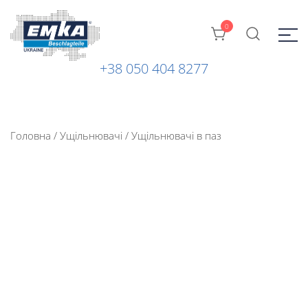
0
+38 050 404 8277
Промислова фурнітура: замки, петлі та ін. від ТМ "EMKA
ЕМКА УКРАЇНА
Beschlagteile" (Німеччина)
Головна
/
Ущільнювачі
/
Ущільнювачі в паз