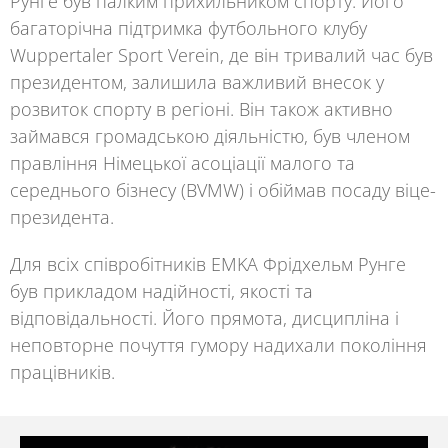
Рунге
був палким прихильником спорту. Його
багаторічна підтримка футбольного клубу
Wuppertaler Sport Verein
, де він тривалий час був
президентом, залишила важливий внесок у
розвиток спорту в регіоні. Він також активно
займався громадською діяльністю, був членом
правління Німецької асоціації малого та
середнього бізнесу (BVMW) і обіймав посаду віце-
президента.
Для всіх співробітників
EMKA Фрідхельм Рунге
був прикладом надійності, якості та
відповідальності. Його прямота, дисципліна і
неповторне почуття гумору надихали покоління
працівників.