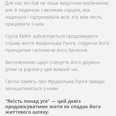
Для нас він був не лише видатним керівником,
але й людиною з великим серцем, яка
надихала і підтримувала всіх, хто мав честь
працювати з ним.
Група
EMKA
зобов’язується продовжувати
справу життя
Фрідхельма Рунге
, слідуючи його
принципам і втілюючи його бачення.
Висловлюємо щирі співчуття його дружині,
дітям та рідним у цей важкий час.
Світла пам’ять про
Фрідхельма Рунге
завжди
залишатиметься з нами.
“Якість понад усе” — цей девіз
продовжуватиме жити як спадок його
життєвого шляху.