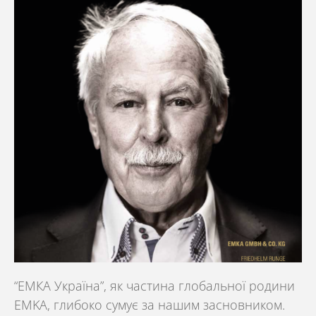
“ЕМКА Україна”,
як частина глобальної родини
EMKA
, глибоко сумує за нашим засновником.