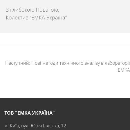
З глибокою Повагою,
Колектив “ЕМКА Україна”
Наступний:
Нові методи технічного аналізу в лабораторії
EMKA
ТОВ "ЕМКА УКРАЇНА"
м. Київ, вул. Юрія Іллєнка, 12