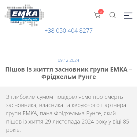
0
+38 050 404 8277
Промислова фурнітура: замки, петлі та ін. від ТМ "EMKA
ЕМКА УКРАЇНА
Beschlagteile" (Німеччина)
09.12.2024
Пішов із життя засновник групи EMKA –
Фрідхельм Рунге
З глибоким сумом повідомляємо про смерть
засновника, власника та керуючого партнера
групи EMKA, пана
Фрідхельма Рунге
, який
пішов із життя 29 листопада 2024 року у віці 85
років.