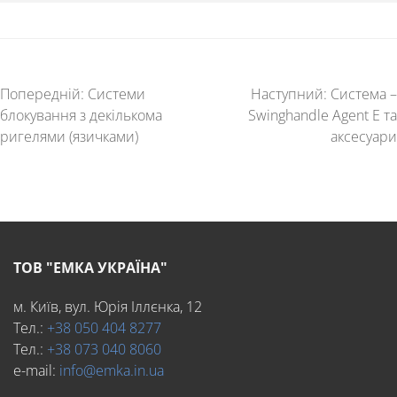
Попередній:
Системи
Наступний:
Система –
блокування з декількома
Swinghandle Agent E та
ригелями (язичками)
аксесуари
ТОВ "ЕМКА УКРАЇНА"
м. Київ, вул. Юрія Іллєнка, 12
Тел.:
+38 050 404 8277
Тел.:
+38 073 040 8060
e-mail:
info@emka.in.ua