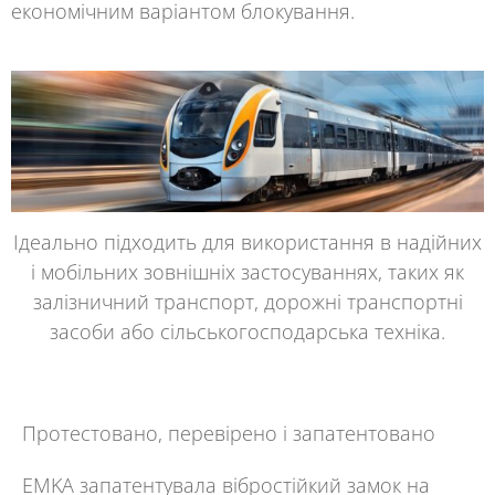
економічним варіантом блокування.
Ідеально підходить для використання в надійних
і мобільних зовнішніх застосуваннях, таких як
залізничний транспорт, дорожні транспортні
засоби або сільськогосподарська техніка.
Протестовано, перевірено і запатентовано
EMKA запатентувала вібростійкий
замок на