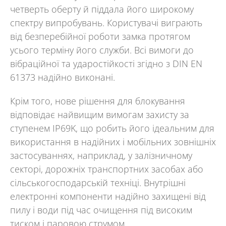
четверть оберт
у
й піддала
його широкому
спектру випробувань. Користувачі виграють
від безпер
ебійної
роботи замка протягом
усього терміну його служби. Всі вимоги до
вібраційної та ударо
стійкості
згідно з DIN EN
61373 надійно виконані.
Крім того, нове рішення для блокування
відповідає найвищим вимогам захисту за
ступенем IP69K, що робить його ідеальним для
використання в надійних і мобільних зовнішніх
застосуваннях, наприклад, у залізничному
секторі, дорожніх транспортних засобах або
сільськогосподарській техніці. Внутрішні
електронні компоненти надійно захищені від
пилу і води під час очищення під високим
тиском і паровою струмом.