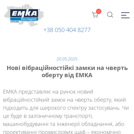
0
+38 050 404 8277
Промислова фурнітура: замки, петлі та ін. від ТМ "EMKA
ЕМКА УКРАЇНА
Beschlagteile" (Німеччина)
20.05.2025
Нові вібраційностійкі замки на чверть
оберту від EMKA
EMKA представляє на ринок
новий
вібраційностійкий замок
на чверть оберту, який
підходить для широкого спектру застосувань. Чи
це буде в залізничному транспорті,
машинобудуванні та інженерії обладнання, або
проектуванні промислових шаф – економічно