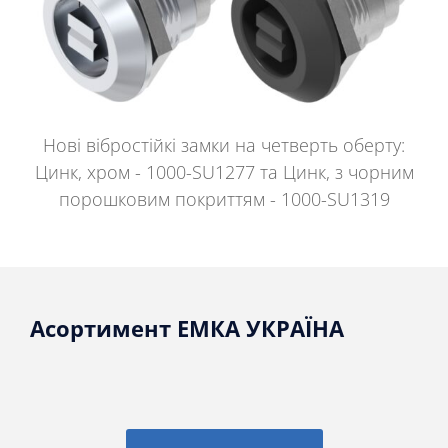
Нові вібростійкі замки на четверть оберту:
Цинк, хром - 1000-SU1277 та Цинк, з чорним
порошковим покриттям - 1000-SU1319
Асортимент ЕМКА УКРАЇНА