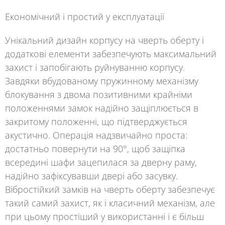
Економічний і простий у експлуатації
Унікальний дизайн корпусу
на
чверть оберту і
додаткові елементи забезпечують максимальний
захист і запобігають руйнуванню корпусу.
Завдяки вбудованому пружинному механізму
блокування з двома позитивними крайніми
положеннями замок надійно защіплюється в
закритому положенні, що підтверджується
акустично. Операція надзвичайно проста:
достатньо повернути на 90°, щоб защіпка
всередині шафи зацепилася за дверну раму,
надійно зафіксувавши двері або засувку.
Вібростійкий
замків на
чверть оберт
у
забезпечує
такий самий захист, як і класичний механізм, але
при цьому простіший у використанні і є більш