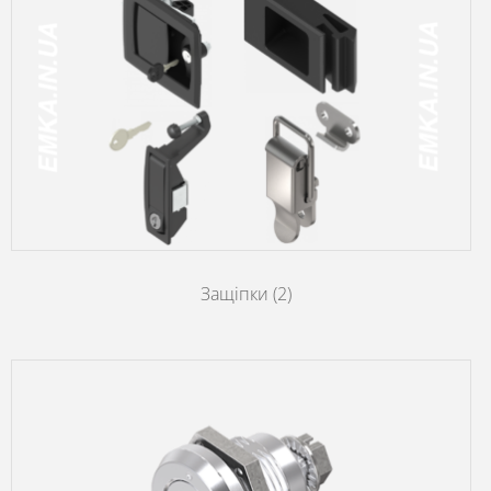
Защіпки
(2)