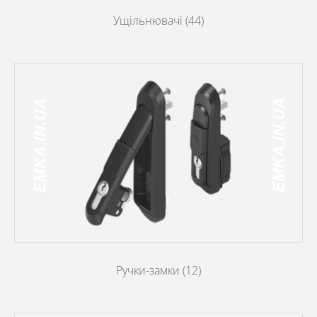
Ущільнювачі
(44)
Ручки-замки
(12)