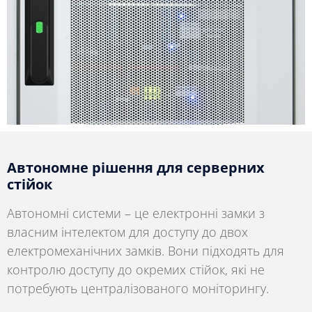
Автономне рішення для серверних
стійок
Автономні системи – це електронні замки з
власним інтелектом для доступу до двох
електромеханічних замків. Вони підходять для
контролю доступу до окремих стійок, які не
потребують централізованого моніторингу.