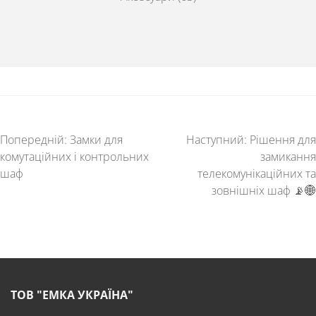
Попередній:
Замки для
Наступний:
Рішення для
комутаційних і контрольних
замикання
шаф
телекомунікаційних та
зовнішніх шаф 📡🌐
ТОВ "ЕМКА УКРАЇНА"