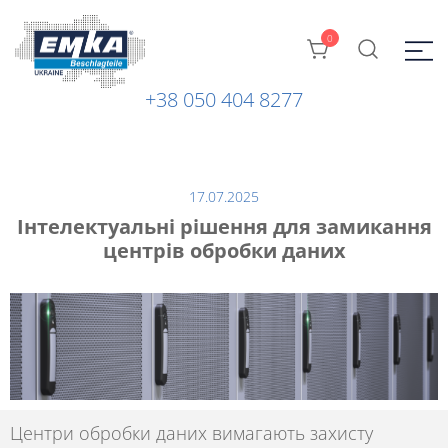
0
+38 050 404 8277
Промислова фурнітура: замки, петлі та ін. від ТМ "EMKA
ЕМКА УКРАЇНА
Beschlagteile" (Німеччина)
17.07.2025
Інтелектуальні рішення для замикання
центрів обробки даних
Центри обробки даних
вимагають захисту