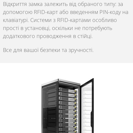
Відкриття замка залежить від обраного типу: за
допомогою RFID-карт або введенням PIN-коду на
клавіатурі. Системи з RFID-картами особливо
прості в установці, оскільки не потребують
додаткового проводження в стійці.
Все для вашої безпеки та зручності.