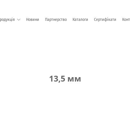
родукція
Новини
Партнерство
Каталоги
Сертифікати
Кон
М "EMKA Beschlagteile" (Німеччина)
13,5 мм