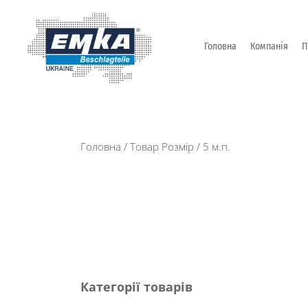
Головна
Компанія
П
Промислова фурнітура: замки, петлі та ін. від Т
ЕМКА УКРАЇНА
Головна
/ Товар Розмір / 5 м.п.
Категорії товарів