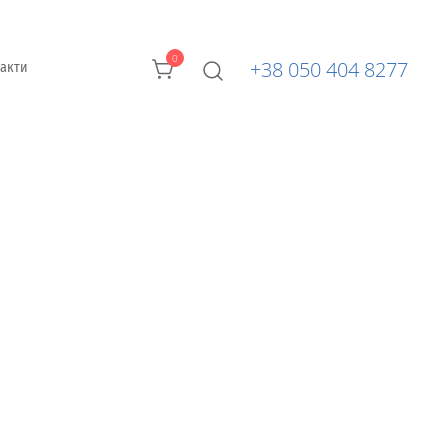
0
+38 050 404 8277
такти