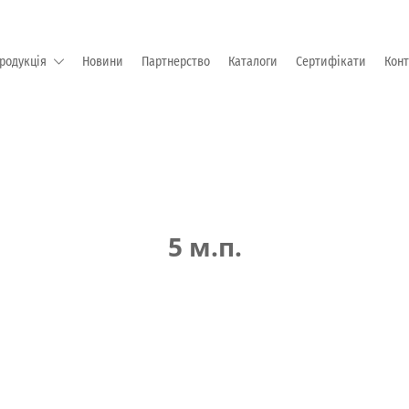
родукція
Новини
Партнерство
Каталоги
Сертифікати
Кон
М "EMKA Beschlagteile" (Німеччина)
5 м.п.