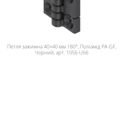
Петля зажимна 40×40 мм 180°, Поліамід PA-GF,
Чорний, арт. 1056-U66