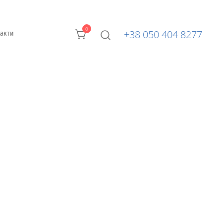
0
+38 050 404 8277
такти