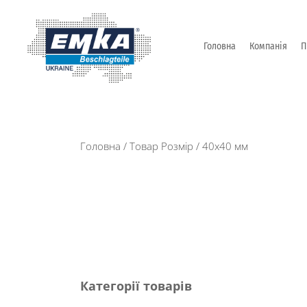
Головна
Компанія
П
Промислова фурнітура: замки, петлі та ін. від Т
ЕМКА УКРАЇНА
Головна
/ Товар Розмір / 40x40 мм
Категорії товарів