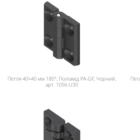
Петля 40×40 мм 180°, Поліамід PA-GF, Чорний,
Пет
арт. 1056-U30