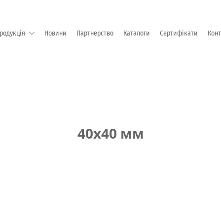
родукція
Новини
Партнерство
Каталоги
Сертифікати
Кон
М "EMKA Beschlagteile" (Німеччина)
40x40 мм