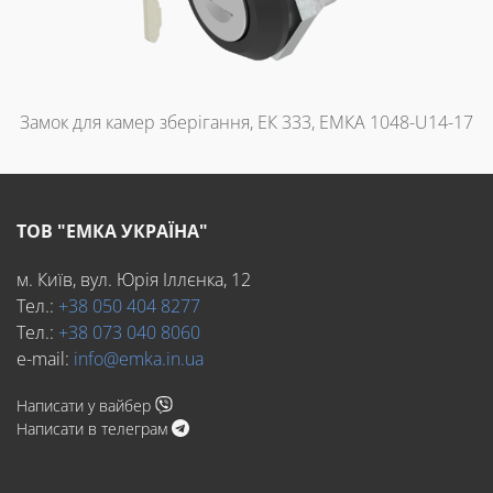
Замок для камер зберігання, ЕК 333, ЕМКА 1048-U14-17
ТОВ "ЕМКА УКРАЇНА"
м. Київ, вул. Юрія Іллєнка, 12
Тел.:
+38 050 404 8277
Тел.:
+38 073 040 8060
e-mail:
info@emka.in.ua
Написати у вайбер
Написати в телеграм