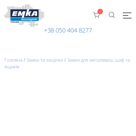
0
+38 050 404 8277
Промислова фурнітура: замки, петлі та ін. від ТМ "EMKA
ЕМКА УКРАЇНА
Beschlagteile" (Німеччина)
Головна
/
Замки та защіпки
/
Замки для металевиш шаф та
ящиків