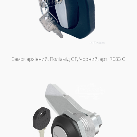
Замок архівний, Поліамід GF, Чорний, арт. 7683 C