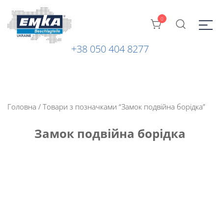
0
+38 050 404 8277
Промислова фурнітура: замки, петлі та ін. від ТМ "EMKA
ЕМКА УКРАЇНА
Beschlagteile" (Німеччина)
Головна
/ Товари з позначками “Замок подвійна борідка”
Замок подвійна борідка