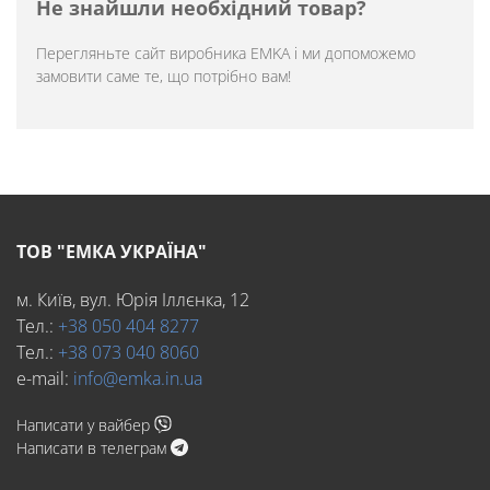
Не знайшли необхідний товар?
Перегляньте
сайт виробника EMKA
і ми допоможемо
замовити саме те, що потрібно вам!
ТОВ "ЕМКА УКРАЇНА"
м. Київ, вул. Юрія Іллєнка, 12
Тел.:
+38 050 404 8277
Тел.:
+38 073 040 8060
e-mail:
info@emka.in.ua
Написати у вайбер
Написати в телеграм