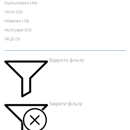
Ущільнювачі
(44)
Петлі
(59)
Новинки
(18)
Аксесуари
(63)
АКЦІЇ
(9)
Відкрити фільтр
Закрити фільтр