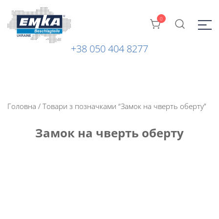
0
+38 050 404 8277
Промислова фурнітура: замки, петлі та ін. від ТМ "EMKA
ЕМКА УКРАЇНА
Beschlagteile" (Німеччина)
Головна
/ Товари з позначками “Замок на чверть оберту”
Замок на чверть оберту