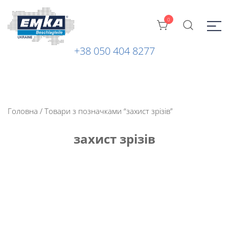
0
+38 050 404 8277
Промислова фурнітура: замки, петлі та ін. від ТМ "EMKA
ЕМКА УКРАЇНА
Beschlagteile" (Німеччина)
Головна
/ Товари з позначками “захист зрізів”
захист зрізів