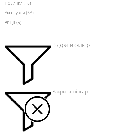
Новинки
(18)
Аксесуари
(63)
АКЦІЇ
(9)
Відкрити фільтр
Закрити фільтр