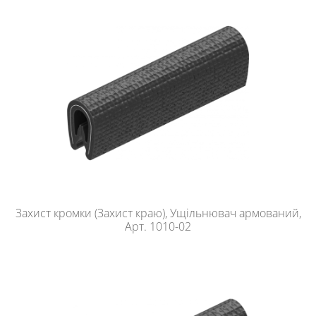
Захист кромки (Захист краю), Ущільнювач армований,
Арт. 1010-02