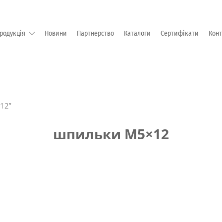
родукція
Новини
Партнерство
Каталоги
Сертифікати
Кон
М "EMKA Beschlagteile" (Німеччина)
12”
шпильки М5×12