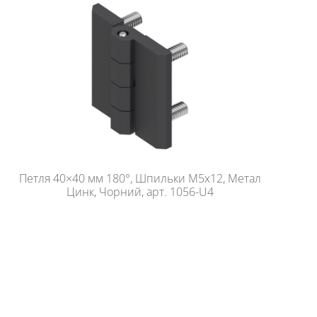
Петля 40×40 мм 180°, Шпильки М5х12, Метал
Цинк, Чорний, арт. 1056-U4