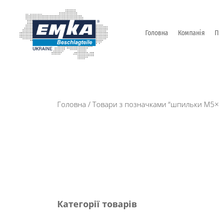
Головна
Компанія
П
Промислова фурнітура: замки, петлі та ін. від Т
ЕМКА УКРАЇНА
Головна
/ Товари з позначками “шпильки М5×
Категорії товарів