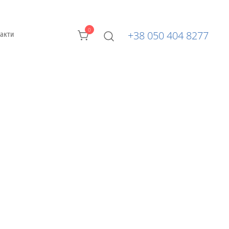
0
+38 050 404 8277
такти