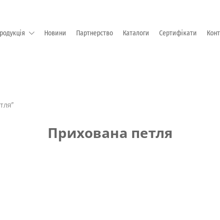
родукція
Новини
Партнерство
Каталоги
Сертифікати
Кон
М "EMKA Beschlagteile" (Німеччина)
тля”
Прихована петля