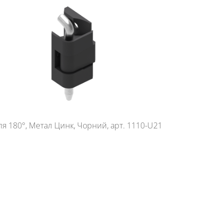
ля 180°, Метал Цинк, Чорний, арт. 1110-U21