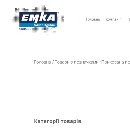
Головна
Компанія
П
Промислова фурнітура: замки, петлі та ін. від Т
ЕМКА УКРАЇНА
Головна
/ Товари з позначками “Прихована пе
Категорії товарів