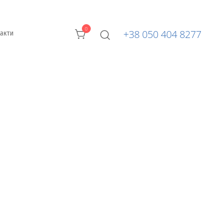
0
+38 050 404 8277
такти