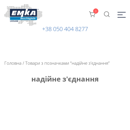
0
+38 050 404 8277
Промислова фурнітура: замки, петлі та ін. від ТМ "EMKA
ЕМКА УКРАЇНА
Beschlagteile" (Німеччина)
Головна
/ Товари з позначками “надійне з'єднання”
надійне з'єднання