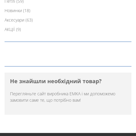
Петлі
(59)
Новинки
(18)
Аксесуари
(63)
АКЦІЇ
(9)
Не знайшли необхідний товар?
Перегляньте
сайт виробника EMKA
і ми допоможемо
замовити саме те, що потрібно вам!