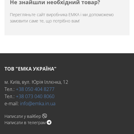
Не знайшли необхідний товар?
Перегляньте
сайт виробника EMKA
і ми допоможемо
замовити саме те, що потрібно вам!
ТОВ "ЕМКА УКРАЇНА"
м. Київ, вул. Юрія Іллєнка, 12
Тел.:
+38 050 404 8277
Тел.:
+38 073 040 8060
e-mail:
info@emka.in.ua
Написати у вайбер
Написати в телеграм