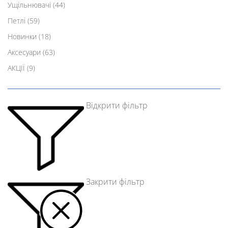
Ущільнювачі
(44)
Петлі
(59)
Новинки
(18)
Аксесуари
(63)
АКЦІЇ
(9)
Відкрити фільтр
Закрити фільтр