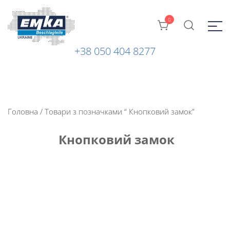
0
+38 050 404 8277
Промислова фурнітура: замки, петлі та ін. від ТМ "EMKA
ЕМКА УКРАЇНА
Beschlagteile" (Німеччина)
Головна
/ Товари з позначками “ Кнопковий замок”
Кнопковий замок