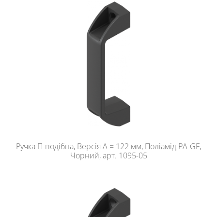
Ручка П-подібна, Версія A = 122 мм, Поліамід PA-GF,
Чорний, арт. 1095-05