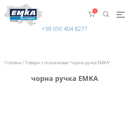
0
+38 050 404 8277
Промислова фурнітура: замки, петлі та ін. від ТМ "EMKA
ЕМКА УКРАЇНА
Beschlagteile" (Німеччина)
Головна
/ Товари з позначками “чорна ручка EMKA”
чорна ручка EMKA