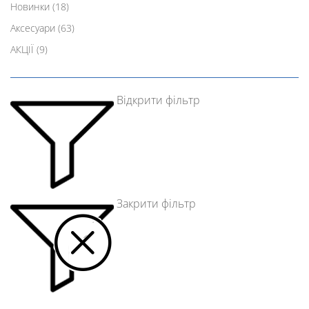
Новинки
(18)
Аксесуари
(63)
АКЦІЇ
(9)
Відкрити фільтр
Закрити фільтр