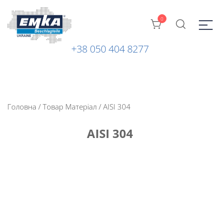
0
+38 050 404 8277
Промислова фурнітура: замки, петлі та ін. від ТМ "EMKA
ЕМКА УКРАЇНА
Beschlagteile" (Німеччина)
Головна
/ Товар Матеріал / AISI 304
AISI 304