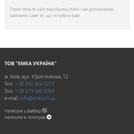
Перегляньте
сайт виробника EMKA
і ми допоможемо
замовити саме те, що потрібно вам!
ТОВ "ЕМКА УКРАЇНА"
м. Київ, вул. Юрія Іллєнка, 12
Тел.:
+38 050 404 8277
Тел.:
+38 073 040 8060
e-mail:
info@emka.in.ua
Написати у вайбер
Написати в телеграм