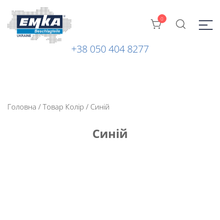
0
+38 050 404 8277
Промислова фурнітура: замки, петлі та ін. від ТМ "EMKA
ЕМКА УКРАЇНА
Beschlagteile" (Німеччина)
Головна
/ Товар Колір / Синій
Синій