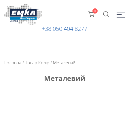
0
+38 050 404 8277
Промислова фурнітура: замки, петлі та ін. від ТМ "EMKA
ЕМКА УКРАЇНА
Beschlagteile" (Німеччина)
Головна
/ Товар Колір / Металевий
Металевий