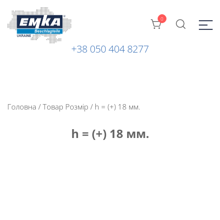
0
+38 050 404 8277
Промислова фурнітура: замки, петлі та ін. від ТМ "EMKA
ЕМКА УКРАЇНА
Beschlagteile" (Німеччина)
Головна
/ Товар Розмір / h = (+) 18 мм.
h = (+) 18 мм.