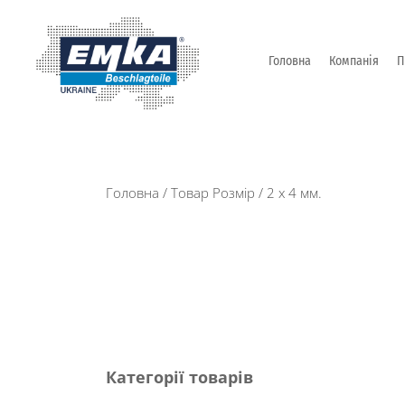
Головна
Компанія
П
Промислова фурнітура: замки, петлі та ін. від Т
ЕМКА УКРАЇНА
Головна
/ Товар Розмір / 2 х 4 мм.
Категорії товарів