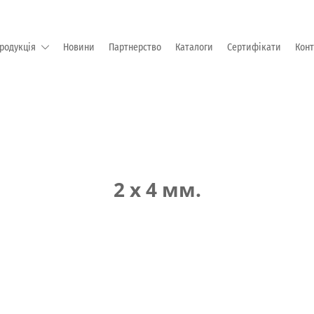
родукція
Новини
Партнерство
Каталоги
Сертифікати
Кон
М "EMKA Beschlagteile" (Німеччина)
2 х 4 мм.