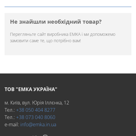
Не знайшли необхідний товар?
Перегляньте
сайт виробника EMKA
і ми допоможемо
замовити саме те, що потрібно вам!
ТОВ "ЕМКА УКРАЇНА"
м. Київ, вул. Юрія Іллєнка, 12
Тел.:
+38 050 404 8277
Тел.:
+38 073 040 8060
e-mail:
info@emka.in.ua