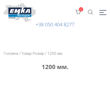
0
+38 050 404 8277
Промислова фурнітура: замки, петлі та ін. від ТМ "EMKA
ЕМКА УКРАЇНА
Beschlagteile" (Німеччина)
Головна
/ Товар Розмір / 1200 мм.
1200 мм.