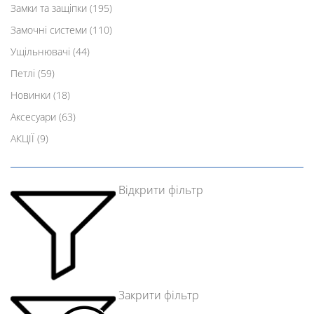
Замки та защіпки
(195)
Замочні системи
(110)
Ущільнювачі
(44)
Петлі
(59)
Новинки
(18)
Аксесуари
(63)
АКЦІЇ
(9)
Відкрити фільтр
Закрити фільтр