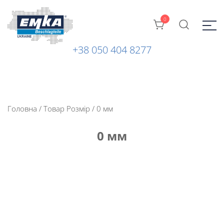
0
+38 050 404 8277
Промислова фурнітура: замки, петлі та ін. від ТМ "EMKA
ЕМКА УКРАЇНА
Beschlagteile" (Німеччина)
Головна
/ Товар Розмір / 0 мм
0 мм