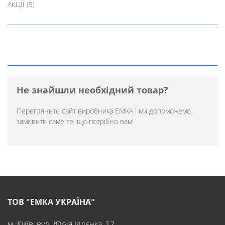
АКЦІЇ
(9)
Не знайшли необхідний товар?
Перегляньте
сайт виробника EMKA
і ми допоможемо
замовити саме те, що потрібно вам!
ТОВ "ЕМКА УКРАЇНА"
м. Київ, вул. Юрія Іллєнка, 12