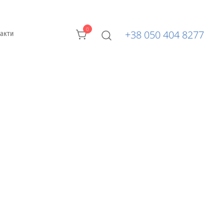
0
+38 050 404 8277
такти