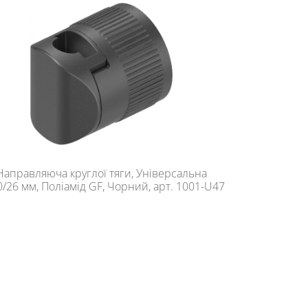
Направляюча круглої тяги, Універсальна
/26 мм, Поліамід GF, Чорний, арт. 1001-U47