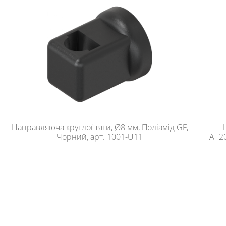
Направляюча круглої тяги, Ø8 мм, Поліамід GF,
Чорний, арт. 1001-U11
А=20