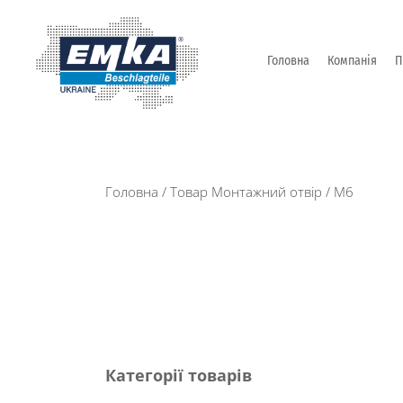
Головна
Компанія
П
Промислова фурнітура: замки, петлі та ін. від Т
ЕМКА УКРАЇНА
Головна
/ Товар Монтажний отвір / М6
Категорії товарів