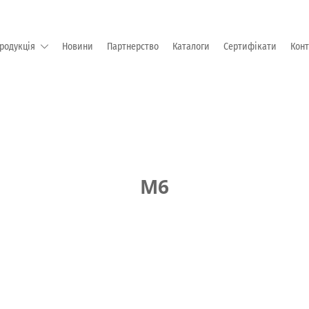
родукція
Новини
Партнерство
Каталоги
Сертифікати
Кон
М "EMKA Beschlagteile" (Німеччина)
М6