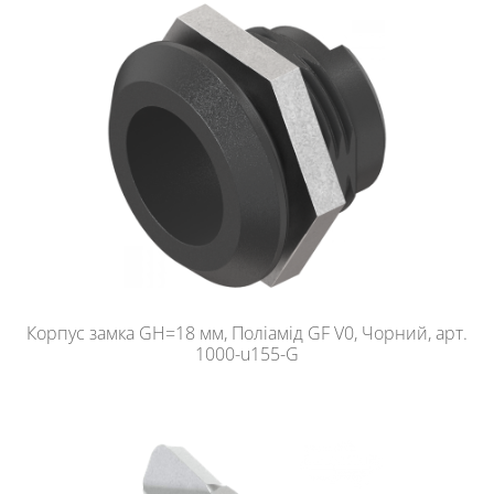
Корпус замка GH=18 мм, Поліамід GF V0, Чорний, арт.
1000-u155-G