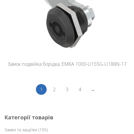
Замок подвійка борідка, ЕМКА 1000-U155G-U188N-17
1
2
3
4
→
Категорії товарів
Замки та защіпки
(195)