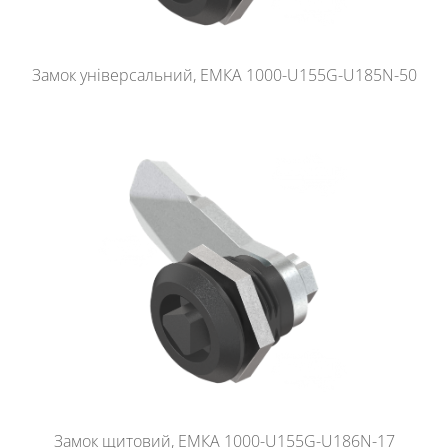
Замок універсальний, ЕМКА 1000-U155G-U185N-50
Замок щитовий, ЕМКА 1000-U155G-U186N-17