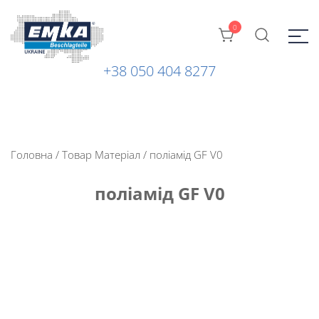
0
+38 050 404 8277
Промислова фурнітура: замки, петлі та ін. від ТМ "EMKA
ЕМКА УКРАЇНА
Beschlagteile" (Німеччина)
Головна
/ Товар Матеріал / поліамід GF V0
поліамід GF V0