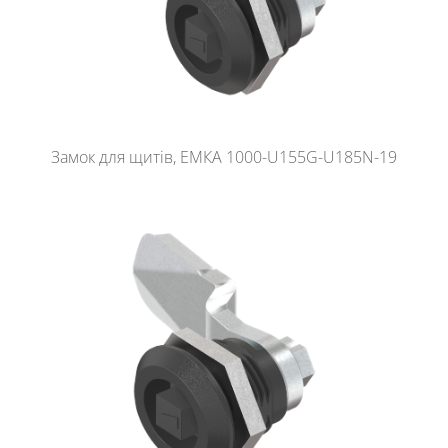
Замок для щитів, ЕМКА 1000-U155G-U185N-19