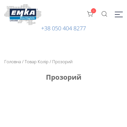
0
+38 050 404 8277
Промислова фурнітура: замки, петлі та ін. від ТМ "EMKA
ЕМКА УКРАЇНА
Beschlagteile" (Німеччина)
Головна
/ Товар Колір / Прозорий
Прозорий